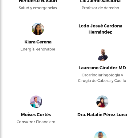
Heriberto N. Saurí
Lic Jaime Sanabria
Salud y emergencias
Profesor de derecho
Lcdo Josué Cardona
Hernández
Kiara Gerena
Energía Renovable
Laureano Giraldez MD
Otorrinolaringología y
Cirugía de Cabeza y Cuello
Moises Cortés
Dra. Natalie Pérez Luna
Consultor Financiero