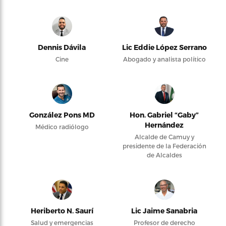
Dennis Dávila
Lic Eddie López Serrano
Cine
Abogado y analista político
González Pons MD
Hon. Gabriel “Gaby”
Hernández
Médico radiólogo
Alcalde de Camuy y
presidente de la Federación
de Alcaldes
Heriberto N. Saurí
Lic Jaime Sanabria
Salud y emergencias
Profesor de derecho