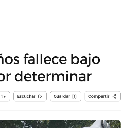
ños fallece bajo
or determinar
Escuchar
Guardar
Compartir