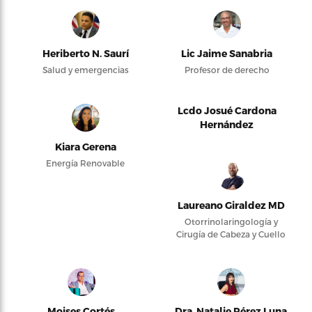
Heriberto N. Saurí
Lic Jaime Sanabria
Salud y emergencias
Profesor de derecho
Lcdo Josué Cardona
Hernández
Kiara Gerena
Energía Renovable
Laureano Giraldez MD
Otorrinolaringología y
Cirugía de Cabeza y Cuello
Moises Cortés
Dra. Natalie Pérez Luna