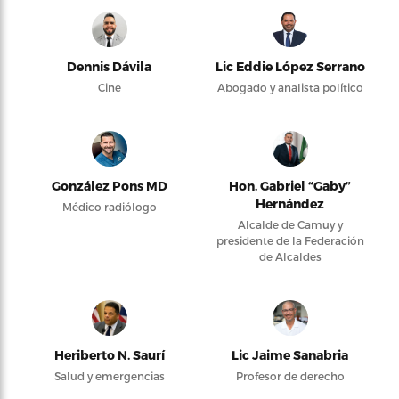
Dennis Dávila
Lic Eddie López Serrano
Cine
Abogado y analista político
González Pons MD
Hon. Gabriel “Gaby”
Hernández
Médico radiólogo
Alcalde de Camuy y
presidente de la Federación
de Alcaldes
Heriberto N. Saurí
Lic Jaime Sanabria
Salud y emergencias
Profesor de derecho