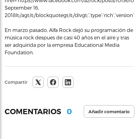
href=’https://www.facebook.com/azrock/posts/101561018
September 16,
2018lt;/agt;lt;/blockquotegt;lt;/divgt;’,’type’:’rich’,’versi
En marzo pasado, Alfa Rock dejó su programación de
música rock despues de casi 40 años en el aire y tras
ser adquirida por la empresa Educational Media
Foundation.
Compartir
0
COMENTARIOS
Añadir comentario