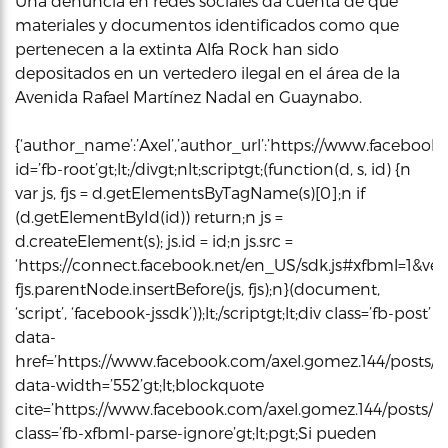
Una denuncia en redes sociales da cuenta de que
materiales y documentos identificados como que
pertenecen a la extinta Alfa Rock han sido
depositados en un vertedero ilegal en el área de la
Avenida Rafael Martínez Nadal en Guaynabo.
{‘author_name’:’Axel’,’author_url’:’https://www.facebook.c
id=’fb-root’gt;lt;/divgt;nlt;scriptgt;(function(d, s, id) {n
var js, fjs = d.getElementsByTagName(s)[0];n if
(d.getElementById(id)) return;n js =
d.createElement(s); js.id = id;n js.src =
‘https://connect.facebook.net/en_US/sdk.js#xfbml=1&vers
fjs.parentNode.insertBefore(js, fjs);n}(document,
‘script’, ‘facebook-jssdk’));lt;/scriptgt;lt;div class=’fb-post’
data-
href=’https://www.facebook.com/axel.gomez.144/posts/
data-width=’552’gt;lt;blockquote
cite=’https://www.facebook.com/axel.gomez.144/posts/1
class=’fb-xfbml-parse-ignore’gt;lt;pgt;Si pueden