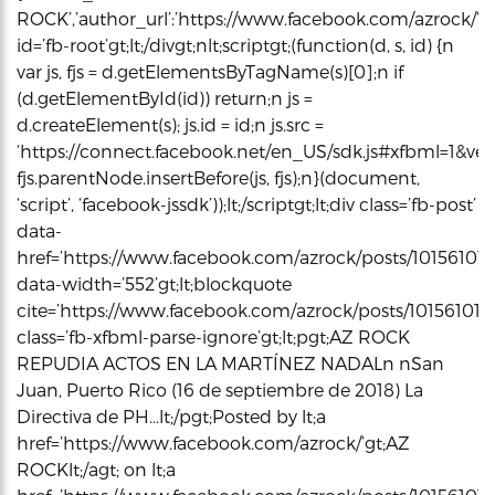
ROCK’,’author_url’:’https://www.facebook.com/azrock/’,’pro
id=’fb-root’gt;lt;/divgt;nlt;scriptgt;(function(d, s, id) {n
var js, fjs = d.getElementsByTagName(s)[0];n if
(d.getElementById(id)) return;n js =
d.createElement(s); js.id = id;n js.src =
‘https://connect.facebook.net/en_US/sdk.js#xfbml=1&vers
fjs.parentNode.insertBefore(js, fjs);n}(document,
‘script’, ‘facebook-jssdk’));lt;/scriptgt;lt;div class=’fb-post’
data-
href=’https://www.facebook.com/azrock/posts/10156101
data-width=’552’gt;lt;blockquote
cite=’https://www.facebook.com/azrock/posts/101561018
class=’fb-xfbml-parse-ignore’gt;lt;pgt;AZ ROCK
REPUDIA ACTOS EN LA MARTÍNEZ NADALn nSan
Juan, Puerto Rico (16 de septiembre de 2018) La
Directiva de PH…lt;/pgt;Posted by lt;a
href=’https://www.facebook.com/azrock/’gt;AZ
ROCKlt;/agt; on lt;a