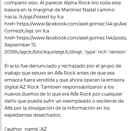
compartir esto. Al parecer Alpha Rock tiro toda esta
basura en la marginal de Martínez Nadal camino
hacia…lt;/pgt;Posted by lt;a
href=’https://www.facebook.com/axel.gomez.144’gt;Axel
Gomezlt;/agt; on lt;a
href=’https://www.facebook.com/axel.gomez.144/posts/1
September 15,
2018lt;/agt;lt;/blockquotegt;lt;/divgt;’,’type’:’rich’,’vers
El acto fue denunciado y rechazado por el grupo de
trabajo que estuvo en Alfa Rock antes de que esa
emisora fuera vendida y que ahora operan la emisora
digital AZ Rock. Tambien responsabilizaron a los
nuevos dueños de lo que era Alfa Rock por cualquier
daño que pueda sufrir un exempleado o excliente de
Alfa por la divulgación de la información en los
expedientes desechados.
{‘author_name’:’AZ