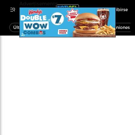
Advertisements
Inscribirse
Última Hora
Noticias
Economía
Opiniones