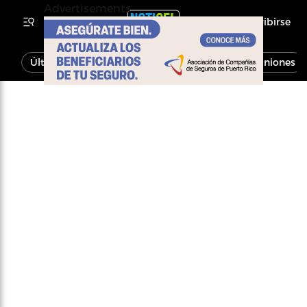
Advertisements
Inscribirse
Última Hora
Noticias
Economía
Opiniones