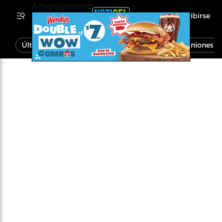
Advertisements
Inscribirse
Última Hora
Noticias
Economía
Opiniones