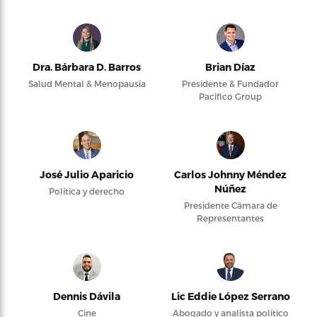
Dra. Bárbara D. Barros
Brian Díaz
Salud Mental & Menopausia
Presidente & Fundador
Pacifico Group
José Julio Aparicio
Carlos Johnny Méndez
Núñez
Política y derecho
Presidente Cámara de
Representantes
Dennis Dávila
Lic Eddie López Serrano
Cine
Abogado y analista político