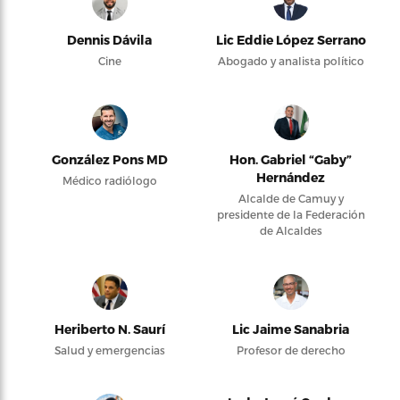
Dennis Dávila
Lic Eddie López Serrano
Cine
Abogado y analista político
González Pons MD
Hon. Gabriel “Gaby”
Hernández
Médico radiólogo
Alcalde de Camuy y
presidente de la Federación
de Alcaldes
Heriberto N. Saurí
Lic Jaime Sanabria
Salud y emergencias
Profesor de derecho