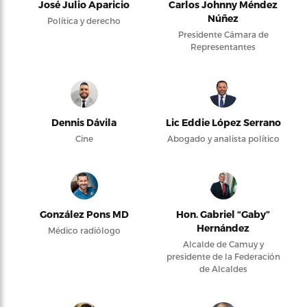
José Julio Aparicio
Carlos Johnny Méndez
Núñez
Política y derecho
Presidente Cámara de
Representantes
Dennis Dávila
Lic Eddie López Serrano
Cine
Abogado y analista político
González Pons MD
Hon. Gabriel “Gaby”
Hernández
Médico radiólogo
Alcalde de Camuy y
presidente de la Federación
de Alcaldes