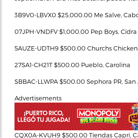
3B9V0-LBVX0 $25,000.00 Me Salve, Cabo
07JPH-VNDFV $1,000.00 Pep Boys, Cidra
5AUZE-UDTH9 $500.00 Churchs Chicken
27SA1-CH21T $500.00 Pueblo, Carolina
SBBAC-LLWPA $500.00 Sephora PR, San
Advertisements
CQX0A-KVUH9 $500.00 Tiendas Capri, Ca