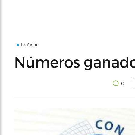
La Calle
Números ganado
0