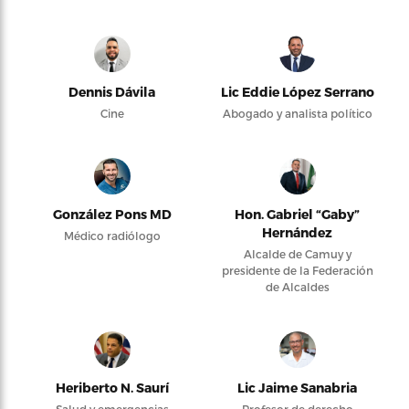
Dennis Dávila
Lic Eddie López Serrano
Cine
Abogado y analista político
González Pons MD
Hon. Gabriel “Gaby”
Hernández
Médico radiólogo
Alcalde de Camuy y
presidente de la Federación
de Alcaldes
Heriberto N. Saurí
Lic Jaime Sanabria
Salud y emergencias
Profesor de derecho