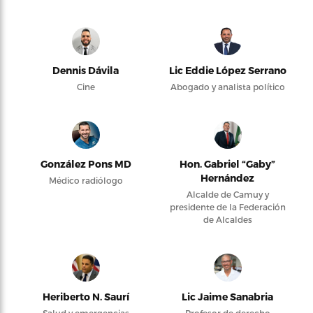
Dennis Dávila
Lic Eddie López Serrano
Cine
Abogado y analista político
González Pons MD
Hon. Gabriel “Gaby”
Hernández
Médico radiólogo
Alcalde de Camuy y
presidente de la Federación
de Alcaldes
Heriberto N. Saurí
Lic Jaime Sanabria
Salud y emergencias
Profesor de derecho