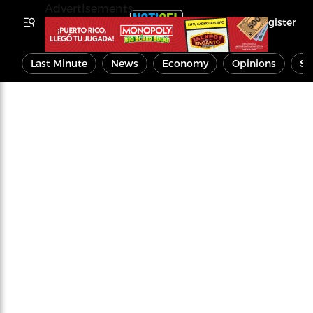
Advertisements
Register
Last Minute
News
Economy
Opinions
Sp