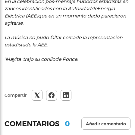
En la celebración pos-mensaje hubodos esta
dista
s en
zancos i
dentifica
dos con la Autori
da
d
de
Energía
Eléctrica (AEE)
que en un momento
da
do parecieron
agitarse.
La música no pu
do faltar cerca
de la representación
esta
dista
de la AEE.
‘Mayita’ trajo su corillo
de Ponce.
Compartir
0
COMENTARIOS
Añadir comentario