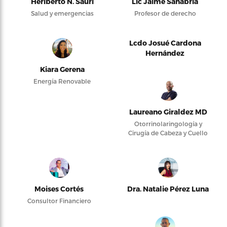
Heriberto N. Saurí
Lic Jaime Sanabria
Salud y emergencias
Profesor de derecho
Lcdo Josué Cardona
Hernández
Kiara Gerena
Energía Renovable
Laureano Giraldez MD
Otorrinolaringología y
Cirugía de Cabeza y Cuello
Moises Cortés
Dra. Natalie Pérez Luna
Consultor Financiero