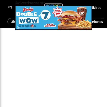
Advertisements
Inscribirse
Última Hora
Noticias
Economía
Opiniones