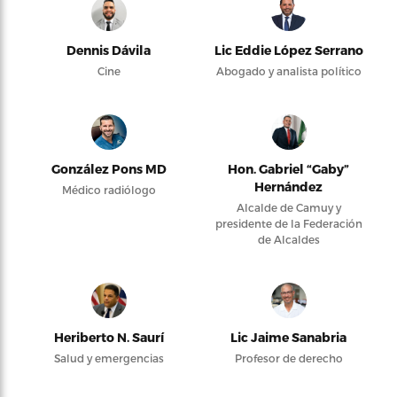
Dennis Dávila
Lic Eddie López Serrano
Cine
Abogado y analista político
González Pons MD
Hon. Gabriel “Gaby”
Hernández
Médico radiólogo
Alcalde de Camuy y
presidente de la Federación
de Alcaldes
Heriberto N. Saurí
Lic Jaime Sanabria
Salud y emergencias
Profesor de derecho