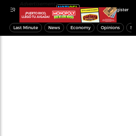
Advertisements
Register
Last Minute
News
Economy
Opinions
Sp