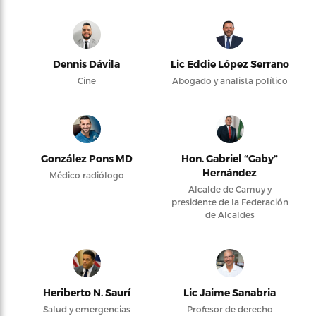
Dennis Dávila
Lic Eddie López Serrano
Cine
Abogado y analista político
González Pons MD
Hon. Gabriel “Gaby”
Hernández
Médico radiólogo
Alcalde de Camuy y
presidente de la Federación
de Alcaldes
Heriberto N. Saurí
Lic Jaime Sanabria
Salud y emergencias
Profesor de derecho