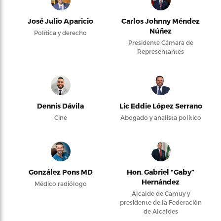
José Julio Aparicio
Carlos Johnny Méndez
Núñez
Política y derecho
Presidente Cámara de
Representantes
Dennis Dávila
Lic Eddie López Serrano
Cine
Abogado y analista político
González Pons MD
Hon. Gabriel “Gaby”
Hernández
Médico radiólogo
Alcalde de Camuy y
presidente de la Federación
de Alcaldes