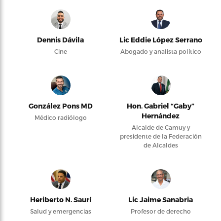
Dennis Dávila
Lic Eddie López Serrano
Cine
Abogado y analista político
González Pons MD
Hon. Gabriel “Gaby”
Hernández
Médico radiólogo
Alcalde de Camuy y
presidente de la Federación
de Alcaldes
Heriberto N. Saurí
Lic Jaime Sanabria
Salud y emergencias
Profesor de derecho