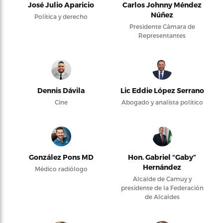
José Julio Aparicio
Carlos Johnny Méndez
Núñez
Política y derecho
Presidente Cámara de
Representantes
Dennis Dávila
Lic Eddie López Serrano
Cine
Abogado y analista político
González Pons MD
Hon. Gabriel “Gaby”
Hernández
Médico radiólogo
Alcalde de Camuy y
presidente de la Federación
de Alcaldes