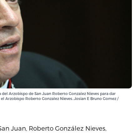
sa del Arzobispo de San Juan Roberto Gonzalez Nieves para dar
to el Arzobispo Roberto Gonzalez Nieves..Josian E Bruno Gomez /
 San Juan, Roberto González Nieves,