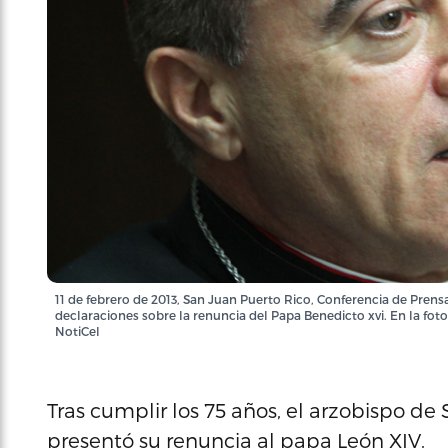
11 de febrero de 2013, San Juan Puerto Rico, Conferencia de Pren
declaraciones sobre la renuncia del Papa Benedicto xvi. En la fo
NotiCel
Tras cumplir los 75 años, el arzobispo de
presentó su renuncia al papa León XIV.