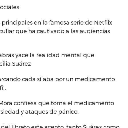
sociales
 principales en la famosa serie de Netflix
eculiar que ha cautivado a las audiencias
abras yace la realidad mental que
cilia Suárez
arcando cada sílaba por un medicamento
il.
la Mora confiesa que toma el medicamento
nsiedad y ataques de pánico.
el libreto este acento, tanto Suárez como