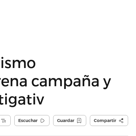
dismo
trena campaña y
igativ
Escuchar
Guardar
Compartir