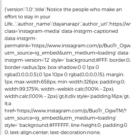
{‘version’:’1.0′,’title’:’Notice the people who make an
effort to stay in your
Life…’,’author_name’:’dayanarapr’,’author_url’:’https://w
class=’instagram-media’ data-instgrm-captioned
data-instgrm-
permalink=’https://www.instagram.com/p/BuoTr_OgwT
utm_source=ig_embed&utm_medium=loading’ data-
instgrm-version=’12’ style=’ background:#FFF; border:0;
border-radius:3px; box-shadow:0 0 1px 0
rgba(0,0,0,0.5),0 1px 10px 0 rgba(0,0,0,0.15); margin:
1px; max-width:658px; min-width:326px; padding:0;
width:99.375%; width:-webkit-calc(100% – 2px);
width:calc(100% – 2px);’gt;lt;div style=’padding:16px;’gt;
lt;a
href=’https://www.instagram.com/p/BuoTr_OgwTM/?
utm_source=ig_embed&utm_medium=loading’
style=’ background:#FFFFFF; line-height:0; padding:0
0; text-align:center; text-decoration:none;