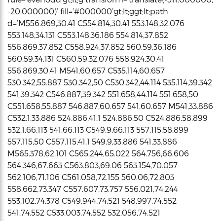
-20.000000)’ fill=’#000000’gt;lt;ggt;lt;path
d=’M556.869,30.41 C554.814,30.41 553.148,32.076
553.148,34.131 C553.148,36.186 554.814,37.852
556.869,37.852 C558.924,37.852 560.59,36.186
560.59,34.131 C560.59,32.076 558.924,30.41
556.869,30.41 M541,60.657 C535.114,60.657
530.342,55.887 530.342,50 C530.342,44.114 535.114,39.342
541,39.342 C546.887,39.342 551.658,44.114 551.658,50
C551.658,55.887 546.887,60.657 541,60.657 M541,33.886
C532.1,33.886 524.886,41.1 524.886,50 C524.886,58.899
532.1,66.113 541,66.113 C549.9,66.113 557.115,58.899
557.115,50 C557.115,41.1 549.9,33.886 541,33.886
M565.378,62.101 C565.244,65.022 564.756,66.606
564.346,67.663 C563.803,69.06 563.154,70.057
562.106,71.106 C561.058,72.155 560.06,72.803
558.662,73.347 C557.607,73.757 556.021,74.244
553.102,74.378 C549.944,74.521 548.997,74.552
541,74.552 C533.003,74.552 532.056,74.521