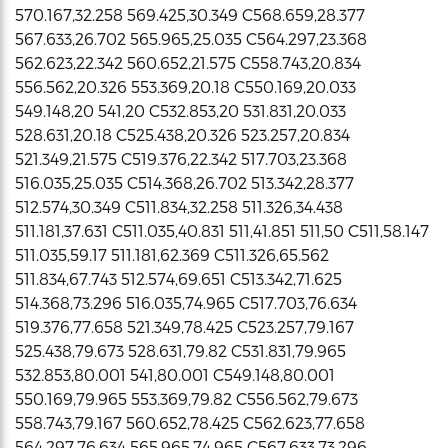
570.167,32.258 569.425,30.349 C568.659,28.377
567.633,26.702 565.965,25.035 C564.297,23.368
562.623,22.342 560.652,21.575 C558.743,20.834
556.562,20.326 553.369,20.18 C550.169,20.033
549.148,20 541,20 C532.853,20 531.831,20.033
528.631,20.18 C525.438,20.326 523.257,20.834
521.349,21.575 C519.376,22.342 517.703,23.368
516.035,25.035 C514.368,26.702 513.342,28.377
512.574,30.349 C511.834,32.258 511.326,34.438
511.181,37.631 C511.035,40.831 511,41.851 511,50 C511,58.147
511.035,59.17 511.181,62.369 C511.326,65.562
511.834,67.743 512.574,69.651 C513.342,71.625
514.368,73.296 516.035,74.965 C517.703,76.634
519.376,77.658 521.349,78.425 C523.257,79.167
525.438,79.673 528.631,79.82 C531.831,79.965
532.853,80.001 541,80.001 C549.148,80.001
550.169,79.965 553.369,79.82 C556.562,79.673
558.743,79.167 560.652,78.425 C562.623,77.658
564.297,76.634 565.965,74.965 C567.633,73.296