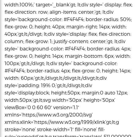
width:100%;’ target=’_blank’gt; lt;div style=’ display: flex;
flex-direction: row; align-items: center;’gt; lt;div
style=’background-color: #F4F4F4; border-radius: 50%;
flex-grow: 0; height: 40px; margin-right: 14px; width:
40px;’gt;lt;/divgt; lt;div style=’display: flex; flex-direction:
column; flex-grow: 1; justify-content: center;’gt; lt;div
style=’ background-color: #F4F4F4; border-radius: 4px;
flex-grow: 0; height: 14px; margin-bottom: 6px; width:
100px;’gt;lt;/divgt; lt;div style=’ background-color:
#F4F4F4; border-radius: 4px; flex-grow: 0; height: 14px;
width: 60px;’gt;lt;/divgt;lt;/divgt;lt;/divgt;lt;div
style=’padding: 19% 0;’gt;lt;/divgt;lt;div
style=’display:block; height:50px; margin:0 auto 12px;
width:50px;’gt;lt;svg width=’50px’ height=’50px’
viewBox=’0 0 60 60′ version=’1.1′
xmlns=’https://www.w3.org/2000/svg’
xmlns:xlink=’https://www.w3.org/1999/xlink’gt;lt;g
stroke=’none’ stroke-width=’1′ fill=’none’ fill-
rule=’evenodd’gt;lt;g transform=’translate(-511.000000,