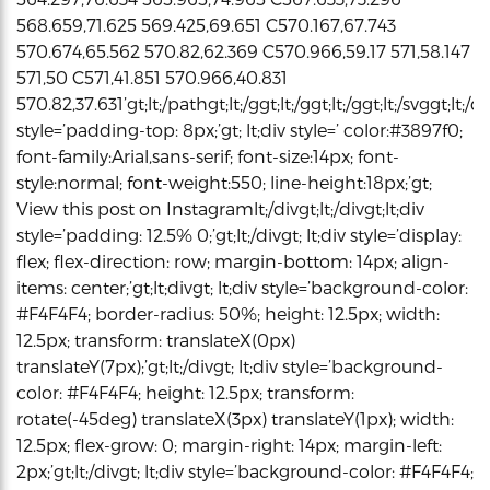
568.659,71.625 569.425,69.651 C570.167,67.743
570.674,65.562 570.82,62.369 C570.966,59.17 571,58.147
571,50 C571,41.851 570.966,40.831
570.82,37.631’gt;lt;/pathgt;lt;/ggt;lt;/ggt;lt;/ggt;lt;/svggt;lt;/di
style=’padding-top: 8px;’gt; lt;div style=’ color:#3897f0;
font-family:Arial,sans-serif; font-size:14px; font-
style:normal; font-weight:550; line-height:18px;’gt;
View this post on Instagramlt;/divgt;lt;/divgt;lt;div
style=’padding: 12.5% 0;’gt;lt;/divgt; lt;div style=’display:
flex; flex-direction: row; margin-bottom: 14px; align-
items: center;’gt;lt;divgt; lt;div style=’background-color:
#F4F4F4; border-radius: 50%; height: 12.5px; width:
12.5px; transform: translateX(0px)
translateY(7px);’gt;lt;/divgt; lt;div style=’background-
color: #F4F4F4; height: 12.5px; transform:
rotate(-45deg) translateX(3px) translateY(1px); width:
12.5px; flex-grow: 0; margin-right: 14px; margin-left:
2px;’gt;lt;/divgt; lt;div style=’background-color: #F4F4F4;