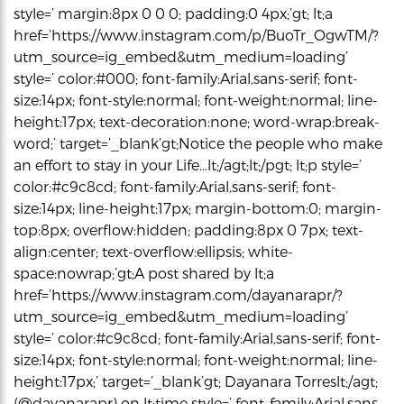
style=’ margin:8px 0 0 0; padding:0 4px;’gt; lt;a
href=’https://www.instagram.com/p/BuoTr_OgwTM/?
utm_source=ig_embed&utm_medium=loading’
style=’ color:#000; font-family:Arial,sans-serif; font-
size:14px; font-style:normal; font-weight:normal; line-
height:17px; text-decoration:none; word-wrap:break-
word;’ target=’_blank’gt;Notice the people who make
an effort to stay in your Life…lt;/agt;lt;/pgt; lt;p style=’
color:#c9c8cd; font-family:Arial,sans-serif; font-
size:14px; line-height:17px; margin-bottom:0; margin-
top:8px; overflow:hidden; padding:8px 0 7px; text-
align:center; text-overflow:ellipsis; white-
space:nowrap;’gt;A post shared by lt;a
href=’https://www.instagram.com/dayanarapr/?
utm_source=ig_embed&utm_medium=loading’
style=’ color:#c9c8cd; font-family:Arial,sans-serif; font-
size:14px; font-style:normal; font-weight:normal; line-
height:17px;’ target=’_blank’gt; Dayanara Torreslt;/agt;
(@dayanarapr) on lt;time style=’ font-family:Arial,sans-