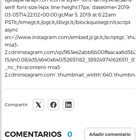
serif; font-size:14px; line-height:17px;’ datetime=’2019-
03-05T14:22:02+00:00’gt;Mar 5, 2019 at 6:22am
PSTlt;/timegt;lt;/pgt;lt;/divgt;lt;/blockquotegt;nlt;script
async
src=’//www.instagram.com/embed.js’gt;lt;/scriptgt;’,’thum
mia3-
2.cdninstagram.com/vp/963ee2abb6b00ffaacaa6d5b2a5
15/sh0.08/e35/s640x640/52651182_389249741626511_87
_nc_ht=scontent-mia3-
2.cdninstagram.com’,’thumbnail_width’:640,’thumbnail
Compartir
0
COMENTARIOS
Añadir comentario