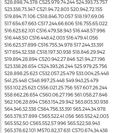
528.898,74.378 C525.979,74.244 524.393,73.757
523.338,73.347 C521.94,72.803 520.942,72.155
519.894,71.106 C518.846,70.057 518.197,69.06
517.654,67.663 C517.244,66.606 516.755,65.022
516.623,62.101 C516.479,58.943 516.448,57.996
516.448,50 C516.448,42.003 516.479,41.056
516.623,37.899 C516.755,34.978 517.244,33.391
517.654,32.338 C518.197,30.938 518.846,29.942
519.894,28.894 C520.942,27.846 521.94,27.196
523.338,26.654 C524.393,26.244 525.979,25.756
528.898,25.623 C532.057,25.479 533.004,25.448
541,25.448 C548.997,25.448 549.943,25.479
553.102,25.623 C556.021,25.756 557.607,26.244
558.662,26.654 C560.06,27.196 561.058,27.846
562.106,28.894 C563.154,29.942 563.803,30.938
564.346,32.338 C564.756,33.391 565.244,34.978
565.378,37.899 C565.522,41.056 565.552,42.003
565.552,50 C565.552,57.996 565.522,58.943
565.378,62.101 M570.82,37.631 C570.674,34.438