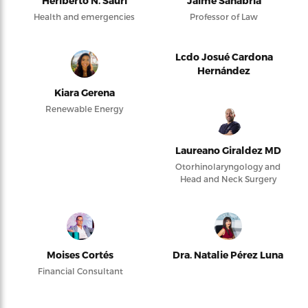
Heriberto N. Saurí
Jaime Sanabria
Health and emergencies
Professor of Law
Lcdo Josué Cardona
Hernández
Kiara Gerena
Renewable Energy
Laureano Giraldez MD
Otorhinolaryngology and
Head and Neck Surgery
Moises Cortés
Dra. Natalie Pérez Luna
Financial Consultant