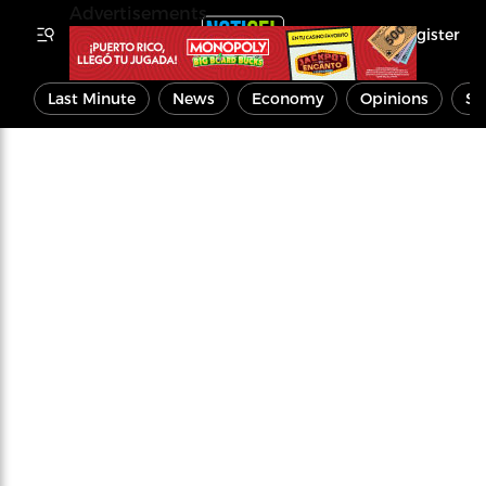
Advertisements
Register
Last Minute
News
Economy
Opinions
Sp