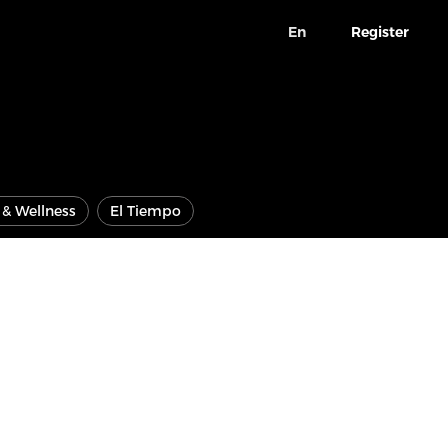
En
Register
e & Wellness
El Tiempo