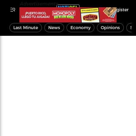
Advertisements
Register
Last Minute
News
Economy
Opinions
Sp