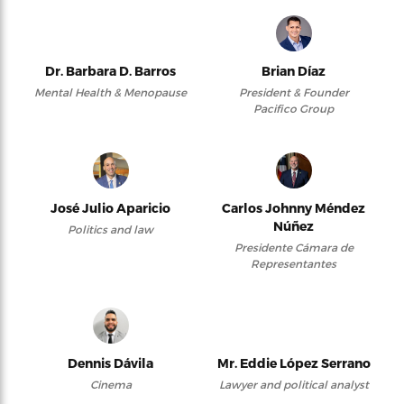
Dr. Barbara D. Barros
Brian Díaz
Mental Health & Menopause
President & Founder
Pacifico Group
José Julio Aparicio
Carlos Johnny Méndez
Núñez
Politics and law
Presidente Cámara de
Representantes
Dennis Dávila
Mr. Eddie López Serrano
Cinema
Lawyer and political analyst