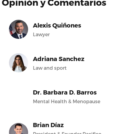
Opinión y Comentarios
Alexis Quiñones
Lawyer
Adriana Sanchez
Law and sport
Dr. Barbara D. Barros
Mental Health & Menopause
Brian Díaz
President & Founder Pacifico