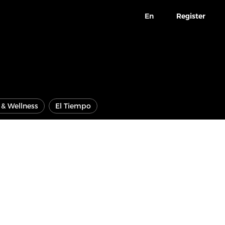
En
Register
e & Wellness
El Tiempo