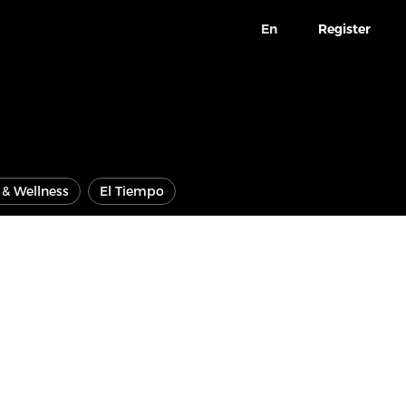
En
Register
e & Wellness
El Tiempo