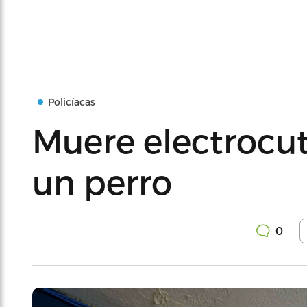
Policíacas
Muere electrocu
un perro
0