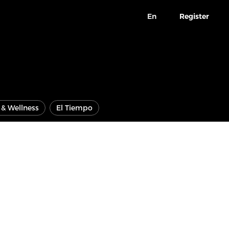
En
Register
e & Wellness
El Tiempo