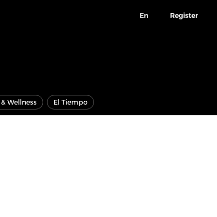
En
Register
e & Wellness
El Tiempo