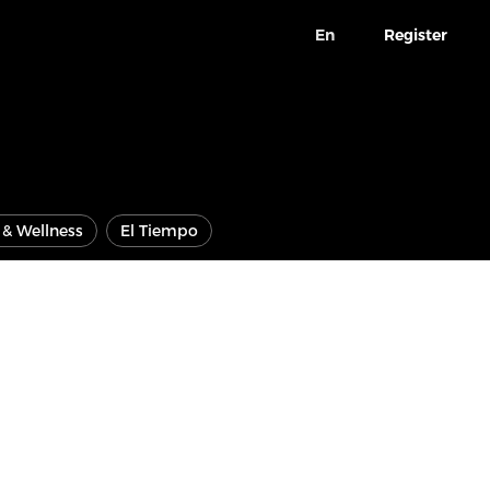
En
Register
e & Wellness
El Tiempo