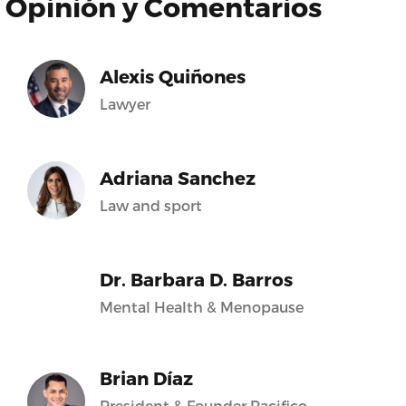
Opinión y Comentarios
Alexis Quiñones
Lawyer
Adriana Sanchez
Law and sport
Dr. Barbara D. Barros
Mental Health & Menopause
Brian Díaz
President & Founder Pacifico