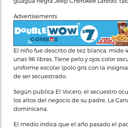
guagua negra Jeep Cherokee Laredo, tab
Advertisements
El niño fue descrito de tez blanca, mid
unas 96 libras. Tiene pelo y ojos color os
uniforme escolar (polo gris con la insign
de ser secuestrado.
Según publica El Vocero, el secuestro ocur
los altos del negocio de su padre, La Cana
dominicana.
El medio indica que el año pasado el pa