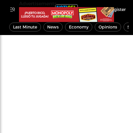
Advertisements
Register
Last Minute
News
Economy
Opinions
Sp