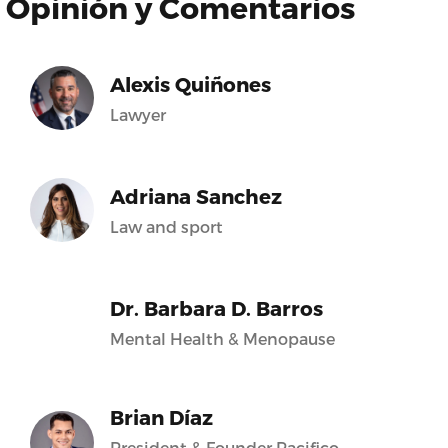
Opinión y Comentarios
Alexis Quiñones
Lawyer
Adriana Sanchez
Law and sport
Dr. Barbara D. Barros
Mental Health & Menopause
Brian Díaz
President & Founder Pacifico