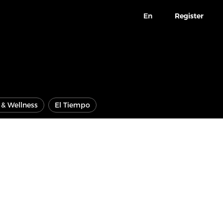
En
Register
e & Wellness
El Tiempo