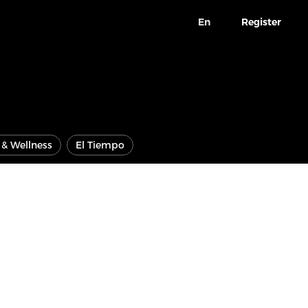
En
Register
e & Wellness
El Tiempo