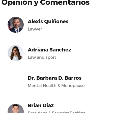
Opinión y Comentarios
Alexis Quiñones
Lawyer
Adriana Sanchez
Law and sport
Dr. Barbara D. Barros
Mental Health & Menopause
Brian Díaz
President & Founder Pacifico