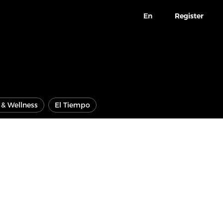
En
Register
e & Wellness
El Tiempo