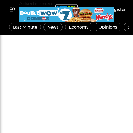
Advertisements
Register
Last Minute
News
Economy
Opinions
Sp