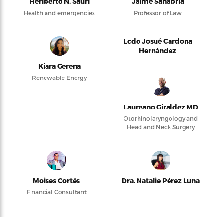
Heriberto N. Saurí
Jaime Sanabria
Health and emergencies
Professor of Law
Lcdo Josué Cardona
Hernández
Kiara Gerena
Renewable Energy
Laureano Giraldez MD
Otorhinolaryngology and
Head and Neck Surgery
Moises Cortés
Dra. Natalie Pérez Luna
Financial Consultant