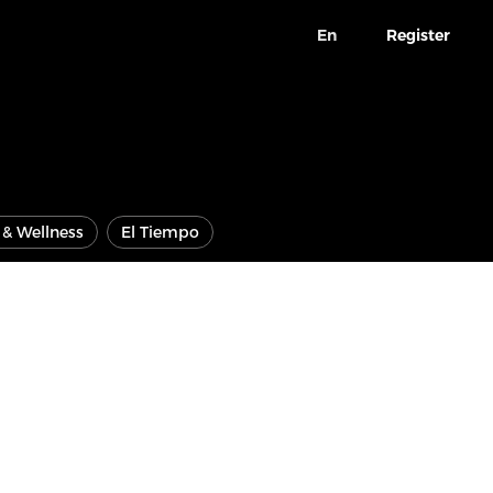
En
Register
e & Wellness
El Tiempo