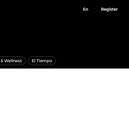
En
Register
e & Wellness
El Tiempo