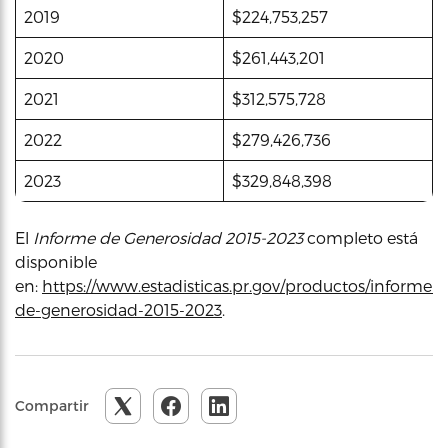
2019
$224,753,257
2020
$261,443,201
2021
$312,575,728
2022
$279,426,736
2023
$329,848,398
El
Informe de Generosidad 2015-2023
completo está
disponible
en:
https://www.estadisticas.pr.gov/productos/informe-
de-generosidad-2015-2023
.
Compartir