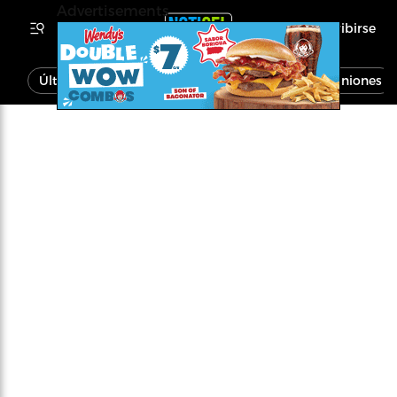
Advertisements
Inscribirse
Última Hora
Noticias
Economía
Opiniones