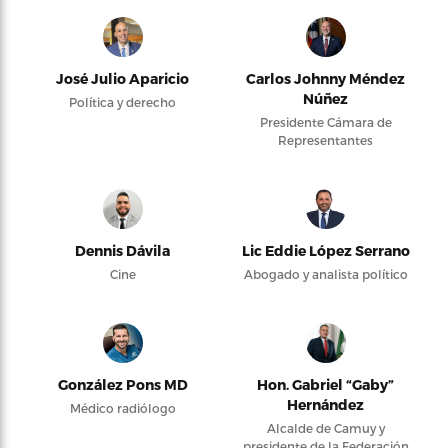
José Julio Aparicio
Carlos Johnny Méndez
Núñez
Política y derecho
Presidente Cámara de
Representantes
Dennis Dávila
Lic Eddie López Serrano
Cine
Abogado y analista político
González Pons MD
Hon. Gabriel “Gaby”
Hernández
Médico radiólogo
Alcalde de Camuy y
presidente de la Federación