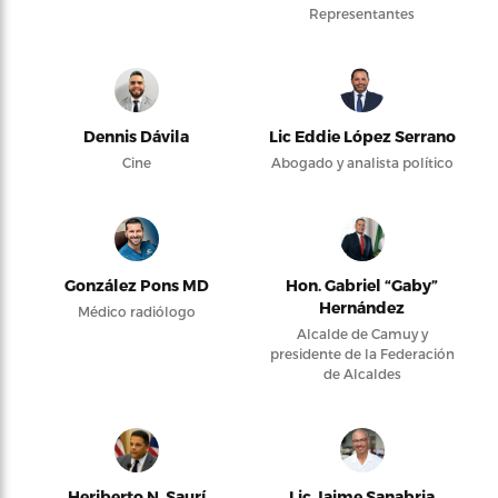
Representantes
Dennis Dávila
Lic Eddie López Serrano
Cine
Abogado y analista político
González Pons MD
Hon. Gabriel “Gaby”
Hernández
Médico radiólogo
Alcalde de Camuy y
presidente de la Federación
de Alcaldes
Heriberto N. Saurí
Lic Jaime Sanabria