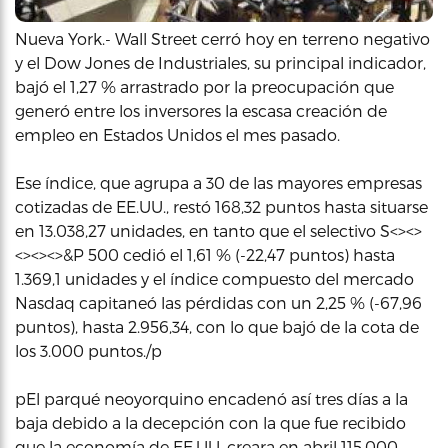
Nueva York.- Wall Street cerró hoy en terreno negativo
y el Dow Jones de Industriales, su principal indicador,
bajó el 1,27 % arrastrado por la preocupación que
generó entre los inversores la escasa creación de
empleo en Estados Unidos el mes pasado.
Ese índice, que agrupa a 30 de las mayores empresas
cotizadas de EE.UU., restó 168,32 puntos hasta situarse
en 13.038,27 unidades, en tanto que el selectivo S<><>
<><><>&P 500 cedió el 1,61 % (-22,47 puntos) hasta
1.369,1 unidades y el índice compuesto del mercado
Nasdaq capitaneó las pérdidas con un 2,25 % (-67,96
puntos), hasta 2.956,34, con lo que bajó de la cota de
los 3.000 puntos./p
pEl parqué neoyorquino encadenó así tres días a la
baja debido a la decepción con la que fue recibido
que la economía de EE.UU. creara en abril 115.000