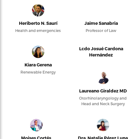
Heriberto N. Saurí
Jaime Sanabria
Health and emergencies
Professor of Law
Lcdo Josué Cardona
Hernández
Kiara Gerena
Renewable Energy
Laureano Giraldez MD
Otorhinolaryngology and
Head and Neck Surgery
Moises Cortés
Dra. Natalie Pérez Luna