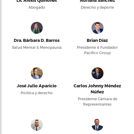
Lic Alexis Quiñones
Adriana Sánchez
Abogado
Derecho y deporte
Dra. Bárbara D. Barros
Brian Díaz
Salud Mental & Menopausia
Presidente & Fundador
Pacifico Group
José Julio Aparicio
Carlos Johnny Méndez
Núñez
Política y derecho
Presidente Cámara de
Representantes